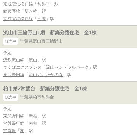
京成電鉄松戸線
「
常盤平
」駅
武蔵野線
「
新八柱
」駅
京成電鉄松戸線
「
五香
」駅
流山市三輪野山1期 新築分譲住宅 全1棟
千葉県流山市三輪野山
販売中
予定
流鉄流山線
「
流山
」駅
つくばエクスプレス
「
流山セントラルパーク
」駅
東武野田線
「
流山おおたかの森
」駅
柏市第2常盤台 新築分譲住宅 全1棟
千葉県柏市常盤台
販売中
予定
東武野田線
「
新柏
」駅
常磐緩行線
「
南柏
」駅
常磐線
「
柏
」駅