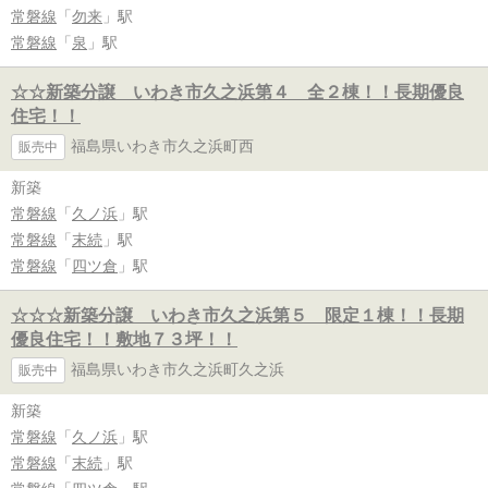
常磐線
「
勿来
」駅
常磐線
「
泉
」駅
☆☆新築分譲 いわき市久之浜第４ 全２棟！！長期優良
住宅！！
福島県いわき市久之浜町西
販売中
新築
常磐線
「
久ノ浜
」駅
常磐線
「
末続
」駅
常磐線
「
四ツ倉
」駅
☆☆☆新築分譲 いわき市久之浜第５ 限定１棟！！長期
優良住宅！！敷地７３坪！！
福島県いわき市久之浜町久之浜
販売中
新築
常磐線
「
久ノ浜
」駅
常磐線
「
末続
」駅