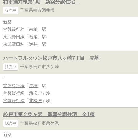
柏市酒井根第1期 新築分譲住宅
千葉県柏市酒井根
販売中
新築
常磐緩行線
「
南柏
」駅
東武野田線
「
増尾
」駅
東武野田線
「
逆井
」駅
ハートフルタウン松戸市八ヶ崎7丁目 売地
千葉県松戸市八ケ崎
販売中
-
常磐緩行線
「
馬橋
」駅
常磐緩行線
「
新松戸
」駅
常磐緩行線
「
北松戸
」駅
松戸市第２栗ヶ沢 新築分譲住宅 全1棟
千葉県松戸市栗ケ沢
販売中
新築