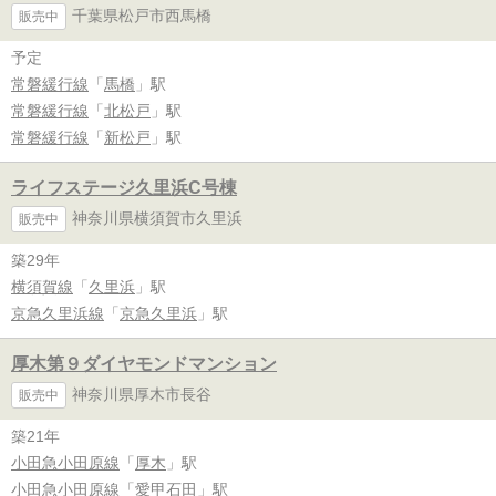
千葉県松戸市西馬橋
販売中
予定
常磐緩行線
「
馬橋
」駅
常磐緩行線
「
北松戸
」駅
常磐緩行線
「
新松戸
」駅
ライフステージ久里浜C号棟
神奈川県横須賀市久里浜
販売中
築29年
横須賀線
「
久里浜
」駅
京急久里浜線
「
京急久里浜
」駅
厚木第９ダイヤモンドマンション
神奈川県厚木市長谷
販売中
築21年
小田急小田原線
「
厚木
」駅
小田急小田原線
「
愛甲石田
」駅