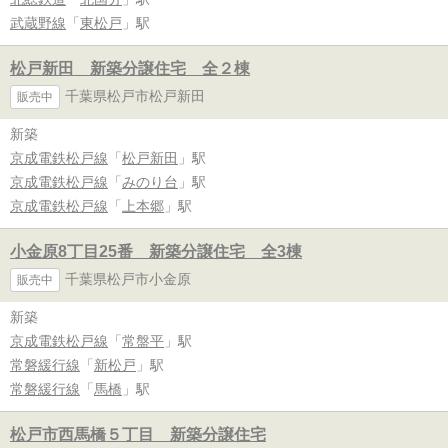
武蔵野線
「
東松戸
」駅
松戸新田 新築分譲住宅 全２棟
千葉県松戸市松戸新田
販売中
新築
京成電鉄松戸線
「
松戸新田
」駅
京成電鉄松戸線
「
みのり台
」駅
京成電鉄松戸線
「
上本郷
」駅
小金原8丁目25番 新築分譲住宅 全3棟
千葉県松戸市小金原
販売中
新築
京成電鉄松戸線
「
常盤平
」駅
常磐緩行線
「
新松戸
」駅
常磐緩行線
「
馬橋
」駅
松戸市西馬橋５丁目 新築分譲住宅