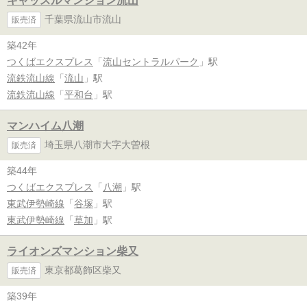
キャッスルマンション流山
千葉県流山市流山
販売済
築42年
つくばエクスプレス
「
流山セントラルパーク
」駅
流鉄流山線
「
流山
」駅
流鉄流山線
「
平和台
」駅
マンハイム八潮
埼玉県八潮市大字大曽根
販売済
築44年
つくばエクスプレス
「
八潮
」駅
東武伊勢崎線
「
谷塚
」駅
東武伊勢崎線
「
草加
」駅
ライオンズマンション柴又
東京都葛飾区柴又
販売済
築39年