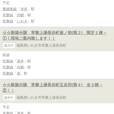
予定
磐越東線
「
赤井
」駅
常磐線
「
内郷
」駅
常磐線
「
いわき
」駅
☆☆新築分譲 常磐上湯長谷町釜ノ前(第２) 限定１棟－
①！現地ご案内致します！！
福島県いわき市常磐上湯長谷町
販売中
新築
常磐線
「
湯本
」駅
常磐線
「
内郷
」駅
常磐線
「
泉
」駅
☆☆新築分譲 常磐上湯長谷町五反田(第４) 全２棟－
②！！
福島県いわき市常磐上湯長谷町
販売中
予定
常磐線
「
湯本
」駅