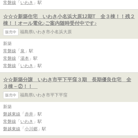
常磐線
「
いわき
」駅
☆☆☆新築住宅 いわき小名浜大原12期T 全３棟！！残２
棟！！オール電化♪ご案内随時受付中です♪
福島県いわき市小名浜大原
販売中
新築
常磐線
「
泉
」駅
常磐線
「
湯本
」駅
常磐線
「
いわき
」駅
☆☆新築分譲 いわき市平下平窪３期 長期優良住宅 全
３棟－②！！
福島県いわき市平下平窪
販売中
新築
磐越東線
「
赤井
」駅
常磐線
「
いわき
」駅
磐越東線
「
小川郷
」駅