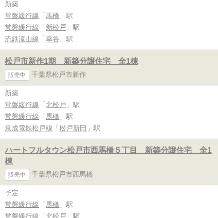
新築
常磐緩行線
「
馬橋
」駅
常磐緩行線
「
新松戸
」駅
流鉄流山線
「
幸谷
」駅
松戸市新作1期 新築分譲住宅 全1棟
千葉県松戸市新作
販売中
新築
常磐緩行線
「
北松戸
」駅
常磐緩行線
「
馬橋
」駅
京成電鉄松戸線
「
松戸新田
」駅
ハートフルタウン松戸市西馬橋５丁目 新築分譲住宅 全1
棟
千葉県松戸市西馬橋
販売中
予定
常磐緩行線
「
馬橋
」駅
常磐緩行線
「
北松戸
」駅