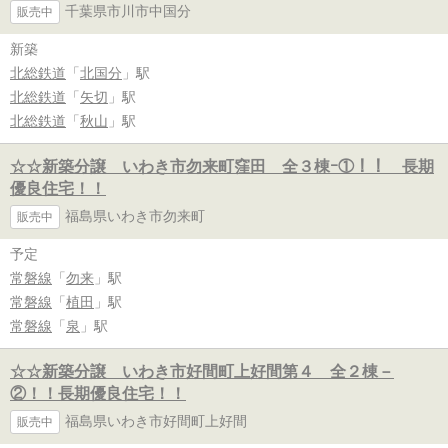
千葉県市川市中国分
販売中
新築
北総鉄道
「
北国分
」駅
北総鉄道
「
矢切
」駅
北総鉄道
「
秋山
」駅
☆☆新築分譲 いわき市勿来町窪田 全３棟ｰ①！！ 長期
優良住宅！！
福島県いわき市勿来町
販売中
予定
常磐線
「
勿来
」駅
常磐線
「
植田
」駅
常磐線
「
泉
」駅
☆☆新築分譲 いわき市好間町上好間第４ 全２棟－
②！！長期優良住宅！！
福島県いわき市好間町上好間
販売中