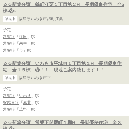
☆☆新築分譲 錦町江栗１丁目第２H 長期優良住宅 全5
棟-③♪
福島県いわき市錦町江栗
販売中
予定
常磐線
「
植田
」駅
常磐線
「
勿来
」駅
常磐線
「
泉
」駅
☆☆新築分譲 いわき市平城東１丁目第１H 長期優良住
宅 全１５棟－⑤！！ 現地ご案内致します！！
福島県いわき市平
販売中
予定
常磐線
「
いわき
」駅
磐越東線
「
赤井
」駅
常磐線
「
草野
」駅
☆☆新築分譲 常磐下船尾町１期H 長期優良住宅 全３
棟-③♪