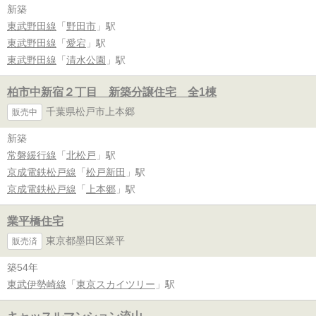
新築
東武野田線
「
野田市
」駅
東武野田線
「
愛宕
」駅
東武野田線
「
清水公園
」駅
柏市中新宿２丁目 新築分譲住宅 全1棟
千葉県松戸市上本郷
販売中
新築
常磐緩行線
「
北松戸
」駅
京成電鉄松戸線
「
松戸新田
」駅
京成電鉄松戸線
「
上本郷
」駅
業平橋住宅
東京都墨田区業平
販売済
築54年
東武伊勢崎線
「
東京スカイツリー
」駅