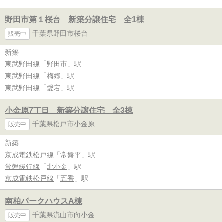
野田市第１桜台 新築分譲住宅 全1棟
千葉県野田市桜台
販売中
新築
東武野田線
「
野田市
」駅
東武野田線
「
梅郷
」駅
東武野田線
「
愛宕
」駅
小金原7丁目 新築分譲住宅 全3棟
千葉県松戸市小金原
販売中
新築
京成電鉄松戸線
「
常盤平
」駅
常磐緩行線
「
北小金
」駅
京成電鉄松戸線
「
五香
」駅
南柏パークハウスA棟
千葉県流山市向小金
販売中