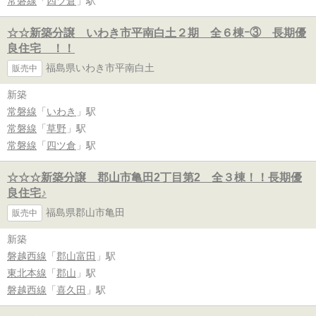
常磐線
「
四ツ倉
」駅
☆☆新築分譲 いわき市平南白土２期 全６棟ｰ③ 長期優
良住宅 ！！
福島県いわき市平南白土
販売中
新築
常磐線
「
いわき
」駅
常磐線
「
草野
」駅
常磐線
「
四ツ倉
」駅
☆☆☆新築分譲 郡山市亀田2丁目第2 全３棟！！長期優
良住宅♪
福島県郡山市亀田
販売中
新築
磐越西線
「
郡山富田
」駅
東北本線
「
郡山
」駅
磐越西線
「
喜久田
」駅