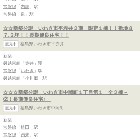
常磐線
「
内郷
」駅
常磐線
「
泉
」駅
☆☆新築分譲 いわき市平赤井２期 限定１棟！！敷地８
７.２坪！！長期優良住宅！！
福島県いわき市平赤井
販売中
新築
磐越東線
「
赤井
」駅
常磐線
「
いわき
」駅
磐越東線
「
小川郷
」駅
☆☆☆新築分譲 いわき市中岡町１丁目第１ 全２棟－
②！長期優良住宅♪
福島県いわき市中岡町
販売中
新築
常磐線
「
植田
」駅
常磐線
「
勿来
」駅