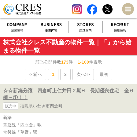
株式会社クレス不動産の物件一覧｜「」から始
まる物件一覧
該当公開件数
173
件
1-100
件表示
<<前へ
1
2
次へ>>
最初
☆☆新築分譲 四倉町上仁井田２期H 長期優良住宅 全６
棟－①！！
福島県いわき市四倉町
販売中
新築
常磐線
「
四ツ倉
」駅
常磐線
「
草野
」駅