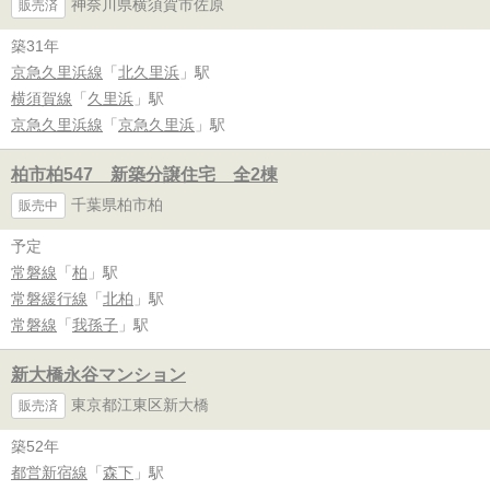
神奈川県横須賀市佐原
販売済
築31年
京急久里浜線
「
北久里浜
」駅
横須賀線
「
久里浜
」駅
京急久里浜線
「
京急久里浜
」駅
柏市柏547 新築分譲住宅 全2棟
千葉県柏市柏
販売中
予定
常磐線
「
柏
」駅
常磐緩行線
「
北柏
」駅
常磐線
「
我孫子
」駅
新大橋永谷マンション
東京都江東区新大橋
販売済
築52年
都営新宿線
「
森下
」駅