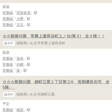
新築
常磐線
「
常陸多賀
」駅
常磐線
「
大甕
」駅
常磐線
「
日立
」駅
☆☆新築分譲 常磐上湯長谷町上ノ台(第３) 全２棟！！
福島県いわき市常磐上湯長谷町
販売中
新築
常磐線
「
湯本
」駅
常磐線
「
内郷
」駅
常磐線
「
泉
」駅
☆☆☆新築分譲 錦町江栗１丁目第２H 長期優良住宅 全
5棟♪
福島県いわき市錦町江栗
販売中
予定
常磐線
「
植田
」駅