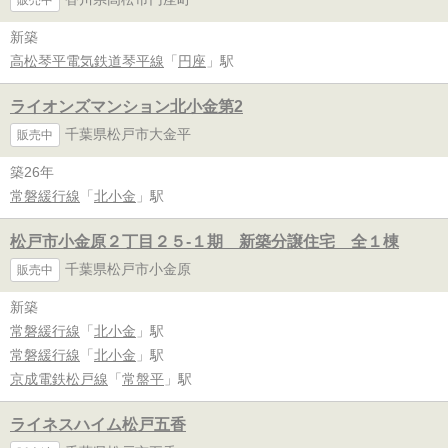
新築
高松琴平電気鉄道琴平線
「
円座
」駅
ライオンズマンション北小金第2
千葉県松戸市大金平
販売中
築26年
常磐緩行線
「
北小金
」駅
松戸市小金原２丁目２５-１期 新築分譲住宅 全１棟
千葉県松戸市小金原
販売中
新築
常磐緩行線
「
北小金
」駅
常磐緩行線
「
北小金
」駅
京成電鉄松戸線
「
常盤平
」駅
ライネスハイム松戸五香