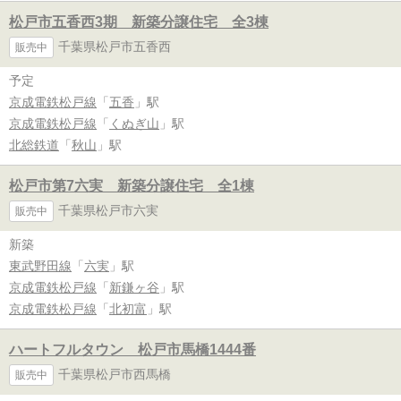
松戸市五香西3期 新築分譲住宅 全3棟
千葉県松戸市五香西
販売中
予定
京成電鉄松戸線
「
五香
」駅
京成電鉄松戸線
「
くぬぎ山
」駅
北総鉄道
「
秋山
」駅
松戸市第7六実 新築分譲住宅 全1棟
千葉県松戸市六実
販売中
新築
東武野田線
「
六実
」駅
京成電鉄松戸線
「
新鎌ヶ谷
」駅
京成電鉄松戸線
「
北初富
」駅
ハートフルタウン 松戸市馬橋1444番
千葉県松戸市西馬橋
販売中