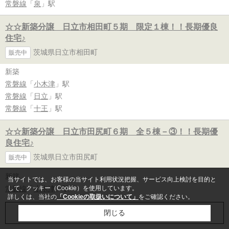
常磐線
「
泉
」駅
☆☆新築分譲 日立市相田町５期 限定１棟！！長期優良
住宅♪
茨城県日立市相田町
販売中
新築
常磐線
「
小木津
」駅
常磐線
「
日立
」駅
常磐線
「
十王
」駅
☆☆新築分譲 日立市田尻町６期 全５棟－③！！長期優
良住宅♪
茨城県日立市田尻町
販売中
新築
当サイトでは、お客様の当サイト利用状況把握、サービス向上検討を目的と
常磐線
「
小木津
」駅
して、クッキー（Cookie）を使用しています。
詳しくは、当社の
「Cookieの取扱いについて」
をご確認ください。
常磐線
「
日立
」駅
お問合せ
電話
閉じる
常磐線
「
十王
」駅