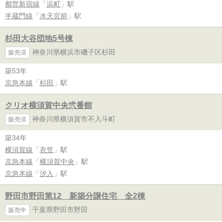
都営新宿線
「
浜町
」駅
半蔵門線
「
水天宮前
」駅
杉田大谷団地5号棟
神奈川県横浜市磯子区杉田
販売済
築53年
京急本線
「
杉田
」駅
クリオ横須賀中央弐番館
神奈川県横須賀市不入斗町
販売済
築34年
横須賀線
「
衣笠
」駅
京急本線
「
横須賀中央
」駅
京急本線
「
汐入
」駅
野田市野田第12 新築分譲住宅 全2棟
千葉県野田市野田
販売中