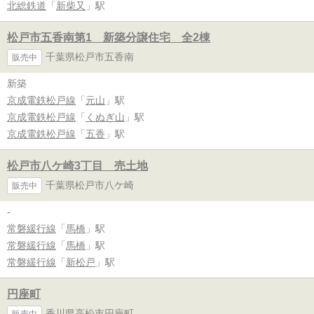
北総鉄道
「
新柴又
」駅
松戸市五香南第1 新築分譲住宅 全2棟
千葉県松戸市五香南
販売中
新築
京成電鉄松戸線
「
元山
」駅
京成電鉄松戸線
「
くぬぎ山
」駅
京成電鉄松戸線
「
五香
」駅
松戸市八ケ崎3丁目 売土地
千葉県松戸市八ケ崎
販売中
-
常磐緩行線
「
馬橋
」駅
常磐緩行線
「
馬橋
」駅
常磐緩行線
「
新松戸
」駅
円座町
香川県高松市円座町
販売中