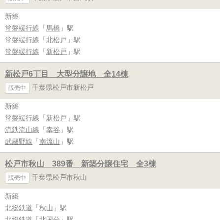
新築
常磐緩行線
「
馬橋
」駅
常磐緩行線
「
北松戸
」駅
常磐緩行線
「
新松戸
」駅
新松戸6丁目 大型分譲地 全14棟
千葉県松戸市新松戸
販売中
新築
常磐緩行線
「
新松戸
」駅
流鉄流山線
「
幸谷
」駅
武蔵野線
「
南流山
」駅
松戸市秋山 389番 新築分譲住宅 全3棟
千葉県松戸市秋山
販売中
新築
北総鉄道
「
秋山
」駅
北総鉄道
「
北国分
」駅