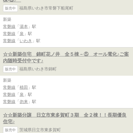
福島県いわき市常磐下船尾町
販売中
新築
常磐線
「
湯本
」駅
常磐線
「
泉
」駅
常磐線
「
いわき
」駅
☆☆新築住宅 錦町花ノ井 全５棟－⑤ オール電化♪ご案
内随時受付中です♪
福島県いわき市錦町
販売中
新築
常磐線
「
植田
」駅
常磐線
「
泉
」駅
常磐線
「
勿来
」駅
☆☆新築分譲 日立市東多賀町３期 全２棟！！長期優良
住宅♪
茨城県日立市東多賀町
販売中