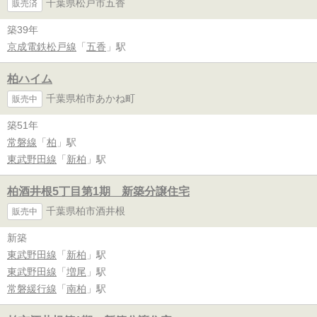
千葉県松戸市五香
販売済
築39年
京成電鉄松戸線
「
五香
」駅
柏ハイム
千葉県柏市あかね町
販売中
築51年
常磐線
「
柏
」駅
東武野田線
「
新柏
」駅
柏酒井根5丁目第1期 新築分譲住宅
千葉県柏市酒井根
販売中
新築
東武野田線
「
新柏
」駅
東武野田線
「
増尾
」駅
常磐緩行線
「
南柏
」駅