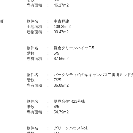
 専有面積 ： 46.17m2
区奈良町 物件名 ： 中古戸建
土地面積 ： 109.28m2
建 建物面積 ： 90.47m2
丁目 物件名 ： 鎌倉グリーンハイツF-5
３月 階数 ： 5/5
 専有面積 ： 87.56m2
件名 ： パークシティ柏の葉キャンパス二番街ミッドタ
１月 階数 ： 7/25
 専有面積 ： 86.89m2
台 物件名 ： 夏見台住宅23号棟
３月 階数 ： 4/5
 専有面積 ： 54.79m2
賀 物件名 ： グリーンハウスNo1