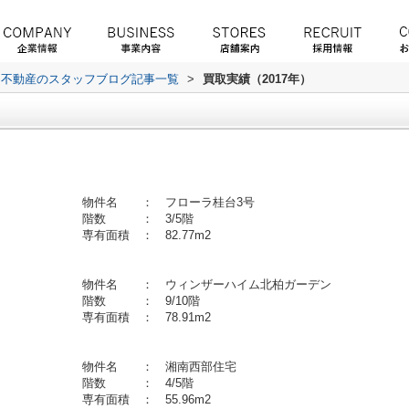
ス不動産のスタッフブログ記事一覧
>
買取実績（2017年）
桂台東 物件名 ： フローラ桂台3号
月 階数 ： 3/5階
 専有面積 ： 82.77m2
 物件名 ： ウィンザーハイム北柏ガーデン
月 階数 ： 9/10階
造 専有面積 ： 78.91m2
大庭 物件名 ： 湘南西部住宅
月 階数 ： 4/5階
 専有面積 ： 55.96m2