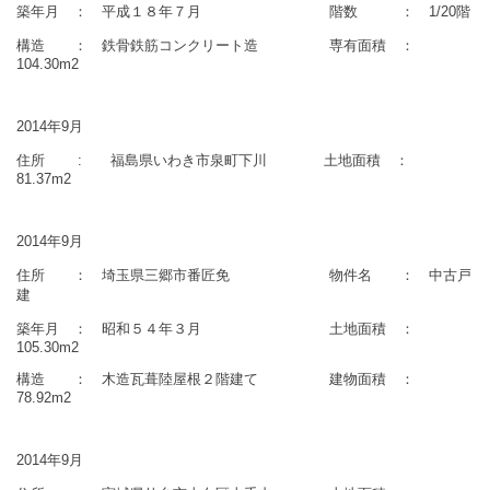
築年月 ： 平成１８年７月 階数 ： 1/20階
構造 ： 鉄骨鉄筋コンクリート造 専有面積 ：
104.30m2
2014年9月
住所 : 福島県いわき市泉町下川 土地面積 ：
81.37m2
2014年9月
住所 ： 埼玉県三郷市番匠免 物件名 ： 中古戸
建
築年月 ： 昭和５４年３月 土地面積 ：
105.30m2
構造 ： 木造瓦葺陸屋根２階建て 建物面積 ：
78.92m2
2014年9月