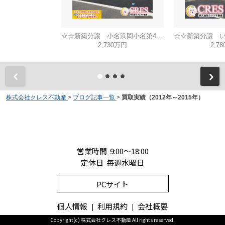
☆☆新築分譲 小名浜岡小名第4A 全２棟！！地震に強い安心住宅♪
2,730万円
2,7
株式会社クレス不動産
>
ブログ記事一覧
>
買取実績（2012年～2015年）
営業時間 9:00～18:00
定休日 毎週水曜日
PCサイト
個人情報
利用規約
会社概要
Copyright(c) 株式会社クレス不動産 All rights reserved.