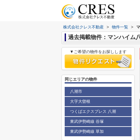
株式会社クレス不動産
>
物件一覧
>
過去掲載物件：マンハイム
▼ご希望の物件をお探しします
同じエリアの物件
八潮市
大字大曽根
つくばエクスプレス 八潮
東武伊勢崎線 谷塚
東武伊勢崎線 草加