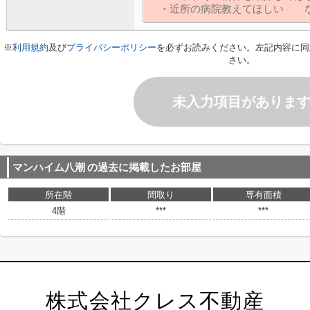
※
利用規約
及び
プライバシーポリシー
を必ずお読みください。左記内容に同
さい。
未入力項目がありま
マンハイム八潮
の過去に掲載したお部屋
所在階
間取り
専有面積
4階
***
***
株式会社クレス不動産