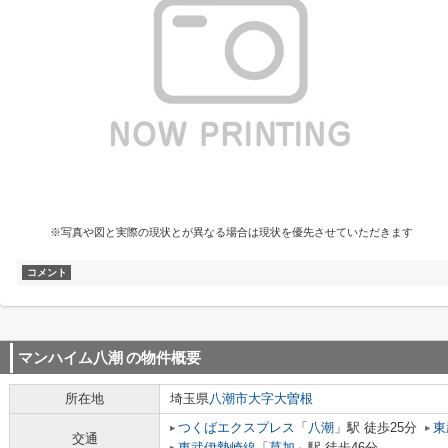
※写真や図と実際の現状とが異なる場合は現状を優先させていただきます
コメント
マンハイム八潮
の物件概要
所在地
埼玉県
八潮市
大字大曽根
つくばエクスプレス
「
八潮
」駅 徒歩25分
東
交通
東武伊勢崎線
「
草加
」駅 徒歩46分