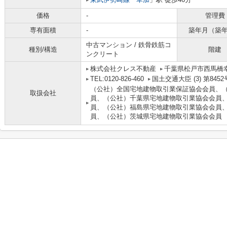
価格
-
管理費
専有面積
-
築年月（築
中古マンション / 鉄骨鉄筋コ
種別/構造
階建
ンクリート
株式会社クレス不動産
千葉県松戸市西馬橋幸
TEL:0120-826-460
国土交通大臣 (3) 第8452
（公社）全国宅地建物取引業保証協会会員、
取扱会社
員、（公社）千葉県宅地建物取引業協会会員
員、（公社）福島県宅地建物取引業協会会員
員、（公社）茨城県宅地建物取引業協会会員