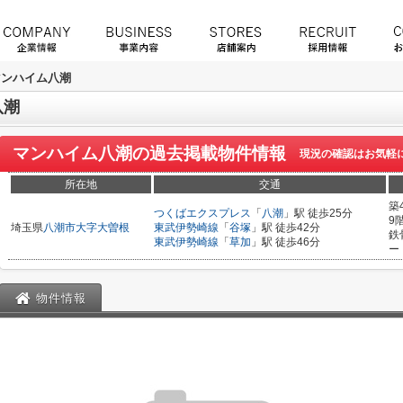
マンハイム八潮
八潮
マンハイム八潮
の過去掲載物件情報
現況の確認はお気軽
所在地
交通
築
つくばエクスプレス
「
八潮
」駅 徒歩25分
9
埼玉県
八潮市
大字大曽根
東武伊勢崎線
「
谷塚
」駅 徒歩42分
鉄
東武伊勢崎線
「
草加
」駅 徒歩46分
ー
物件情報