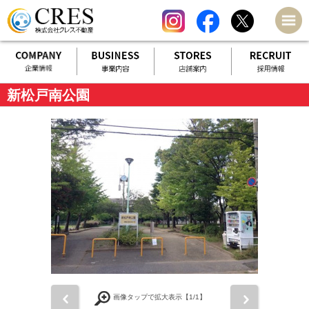
新松戸南公園
前
次
画像タップで拡大表示【
1
/1】