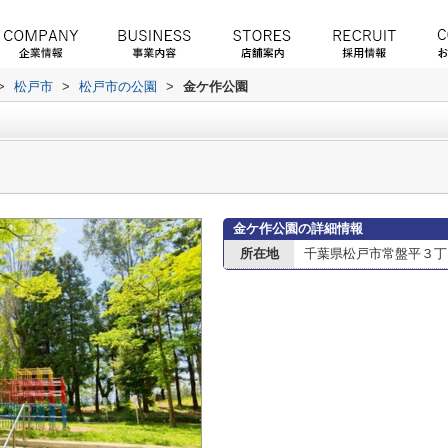
>
松戸市
>
松戸市の公園
>
金ケ作公園
金ケ作公園の詳細情報
所在地
千葉県松戸市常盤平３丁目