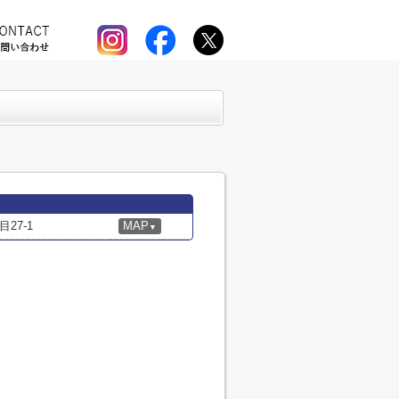
27-1
MAP
▼