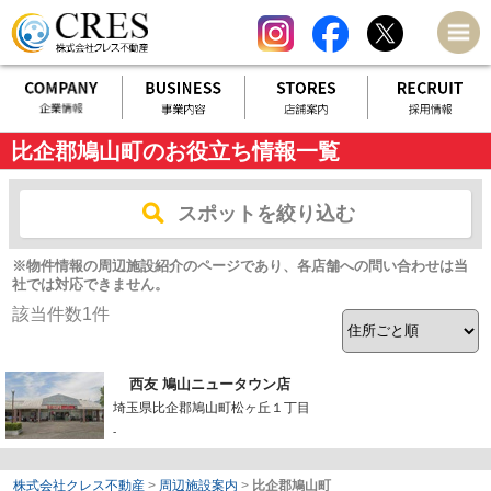
比企郡鳩山町のお役立ち情報一覧
スポットを絞り込む
※物件情報の周辺施設紹介のページであり、各店舗への問い合わせは当
社では対応できません。
該当件数
1
件
西友 鳩山ニュータウン店
埼玉県比企郡鳩山町松ヶ丘１丁目
-
株式会社クレス不動産
>
周辺施設案内
>
比企郡鳩山町