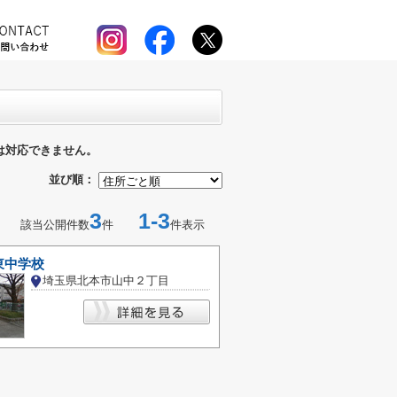
は対応できません。
並び順：
3
1-3
該当公開件数
件
件表示
東中学校
埼玉県北本市山中２丁目