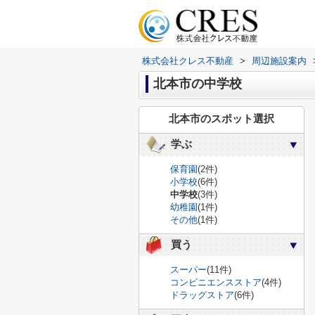
株式会社クレス不動産
>
周辺施設案内
北本市の中学校
北本市のスポット選択
学ぶ
保育園
(2件)
小学校
(6件)
中学校
(3件)
幼稚園
(1件)
その他
(1件)
買う
スーパー
(11件)
コンビニエンスストア
(4件)
ドラッグストア
(6件)