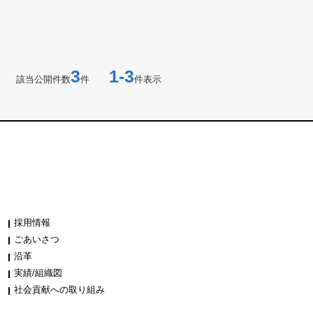
3
1-3
該当公開件数
件
件表示
採用情報
ごあいさつ
沿革
実績/組織図
社会貢献への取り組み