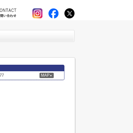
77
MAP
▼