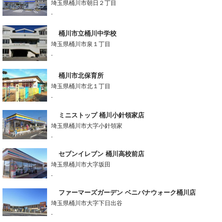
埼玉県桶川市朝日２丁目
-
桶川市立桶川中学校
埼玉県桶川市泉１丁目
-
桶川市北保育所
埼玉県桶川市北１丁目
-
ミニストップ 桶川小針領家店
埼玉県桶川市大字小針領家
-
セブンイレブン 桶川高校前店
埼玉県桶川市大字坂田
-
ファーマーズガーデン ベニバナウォーク桶川店
埼玉県桶川市大字下日出谷
-