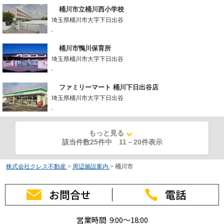
桶川市立桶川西小学校
埼玉県桶川市大字下日出谷
-
桶川市鴨川保育所
埼玉県桶川市大字下日出谷
-
ファミリーマート 桶川下日出谷店
埼玉県桶川市大字下日出谷
-
もっと見る
該当件数25件中
11
－
20
件表示
株式会社クレス不動産
>
周辺施設案内
>
桶川市
お問合せ
電話
営業時間 9:00～18:00