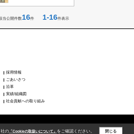
16
1-16
該当公開件数
件
件表示
採用情報
ごあいさつ
沿革
実績/組織図
社会貢献への取り組み
当社の
をご確認ください。
閉じる
「Cookieの取扱いについて」