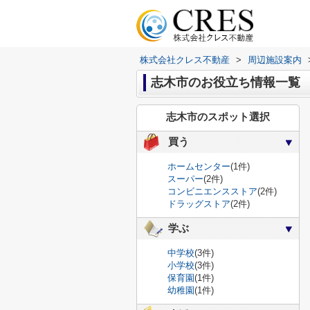
株式会社クレス不動産
>
周辺施設案内
志木市のお役立ち情報一覧
志木市のスポット選択
買う
ホームセンター
(1件)
スーパー
(2件)
コンビニエンスストア
(2件)
ドラッグストア
(2件)
学ぶ
中学校
(3件)
小学校
(3件)
保育園
(1件)
幼稚園
(1件)