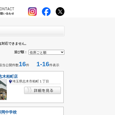
は対応できません。
並び順：
16
1-16
該当公開件数
件
件表示
志木柏町店
埼玉県志木市柏町１丁目
宗岡中学校