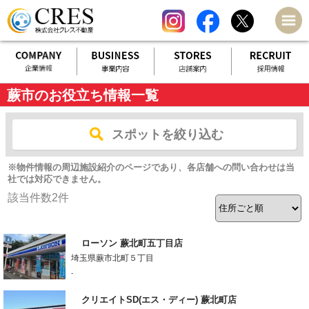
蕨市のお役立ち情報一覧
スポットを絞り込む
※物件情報の周辺施設紹介のページであり、各店舗への問い合わせは当
社では対応できません。
該当件数
2
件
ローソン 蕨北町五丁目店
埼玉県蕨市北町５丁目
-
クリエイトSD(エス・ディー) 蕨北町店