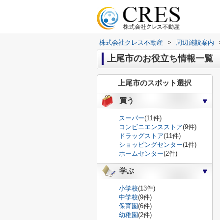
株式会社クレス不動産
>
周辺施設案内
上尾市のお役立ち情報一覧
上尾市のスポット選択
買う
スーパー
(11件)
コンビニエンスストア
(9件)
ドラッグストア
(11件)
ショッピングセンター
(1件)
ホームセンター
(2件)
学ぶ
小学校
(13件)
中学校
(9件)
保育園
(6件)
幼稚園
(2件)