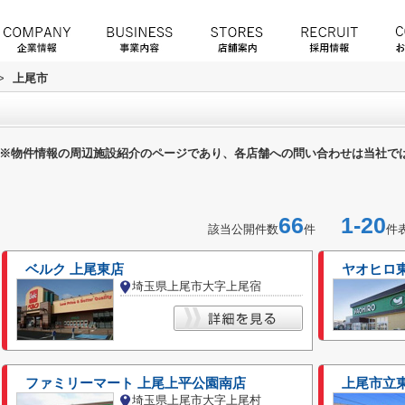
>
上尾市
※物件情報の周辺施設紹介のページであり、各店舗への問い合わせは当社で
66
1-20
該当公開件数
件
件
ベルク 上尾東店
ヤオヒロ
埼玉県上尾市大字上尾宿
ファミリーマート 上尾上平公園南店
上尾市立
埼玉県上尾市大字上尾村