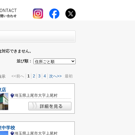
は対応できません。
並び順：
<<前へ
1
2
3
4
次へ>>
最初
表示
東店
埼玉県上尾市大字上尾村
東中学校
埼玉県上尾市大字上尾村