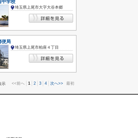
南中学校
埼玉県上尾市大字大谷本郷
郵便局
埼玉県上尾市柏座４丁目
<<前へ
1
2
3
4
次へ>>
最初
表示