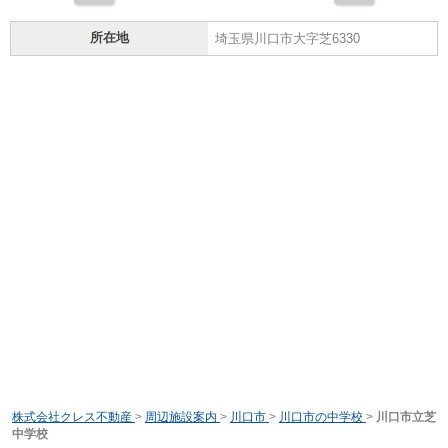
所在地
埼玉県川口市大字芝6330
株式会社クレス不動産
>
周辺施設案内
>
川口市
>
川口市の中学校
>
川口市立芝
中学校