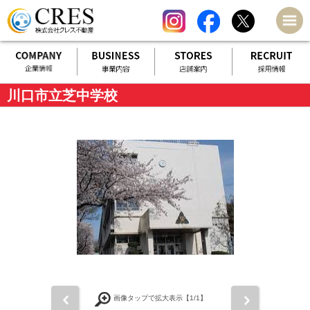
川口市立芝中学校
前
次
画像タップで拡大表示【
1
/1】