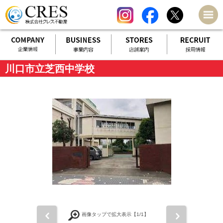
川口市立芝西中学校
前
次
画像タップで拡大表示【
1
/1】