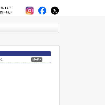
1
MAP
▼