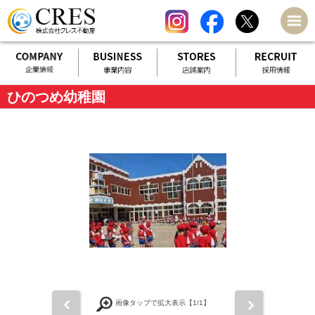
ひのつめ幼稚園
前
次
画像タップで拡大表示【
1
/1】