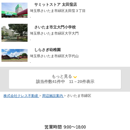
サミットストア 太田窪店
埼玉県さいたま市緑区太田窪３丁目
-
さいたま市立大門小学校
埼玉県さいたま市緑区大字大門
-
しらさぎ幼稚園
埼玉県さいたま市緑区大字代山
-
もっと見る
該当件数41件中
11
－
20
件表示
株式会社クレス不動産
>
周辺施設案内
>
さいたま市緑区
営業時間 9:00～18:00