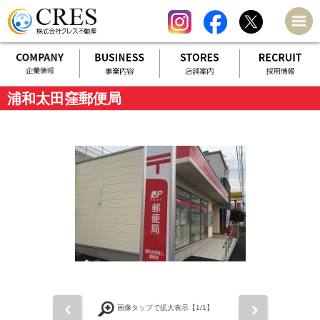
浦和太田窪郵便局
前
次
画像タップで拡大表示【
1
/1】