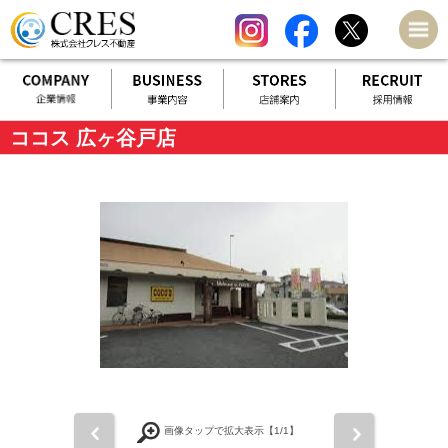
ココス 広ヶ谷戸店
前
次
画像タップで拡大表示【
1
/1】