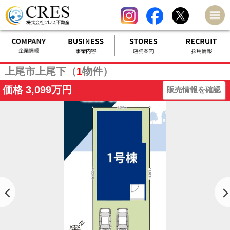
上尾市上尾下（
1
物件）
価格
3,099万円
販売情報を確認