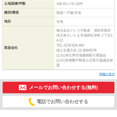
土地面積/坪数
106.65㎡/32.26坪
種別/構造
新築一戸建/木造
地目
宅地
株式会社クレス不動産 浦和営業所
埼玉県さいたま市浦和区岸町３丁目1
4-12
TEL:0120-826-465
取扱会社
国土交通大臣 (3) 第8452号
(公社)埼玉県宅地建物取引業協会
(公社)首都圏不動産公正取引協議会加
盟
情報の見方
メールでお問い合わせする(無料)
電話でお問い合わせする