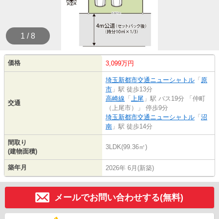
1 / 8
価格
3,099万円
埼玉新都市交通ニューシャトル
「
原
市
」駅 徒歩13分
高崎線
「
上尾
」駅 バス19分 「仲町
交通
（上尾市）」 停歩9分
埼玉新都市交通ニューシャトル
「
沼
南
」駅 徒歩14分
間取り
3LDK(99.36㎡)
(建物面積)
築年月
2026年 6月(新築)
メールでお問い合わせする(無料)