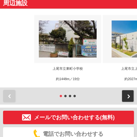
周辺施設
上尾市立東町小学校
上尾市立
約1448m／19分
約2027
前
メールでお問い合わせする(無料)
電話でお問い合わせする