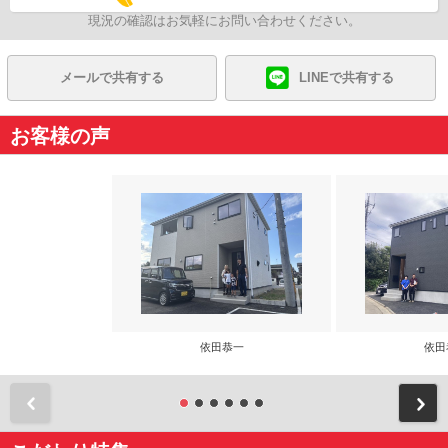
現況の確認はお気軽にお問い合わせください。
メールで共有する
LINEで共有する
お客様の声
依田恭一
依田
前