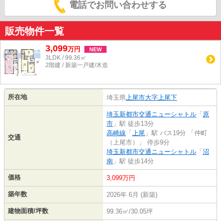
電話でお問い合わせする
販売物件一覧
3,099
万
円
NEW
3LDK / 99.36㎡
2階建 / 新築一戸建/木造
所在地
埼玉県
上尾市
大字上尾下
埼玉新都市交通ニューシャトル
「
原
市
」駅 徒歩13分
高崎線
「
上尾
」駅 バス19分 「仲町
交通
（上尾市）」 停歩9分
埼玉新都市交通ニューシャトル
「
沼
南
」駅 徒歩14分
価格
3,099万円
築年数
2026年 6月 (新築)
建物面積/坪数
99.36㎡/30.05坪